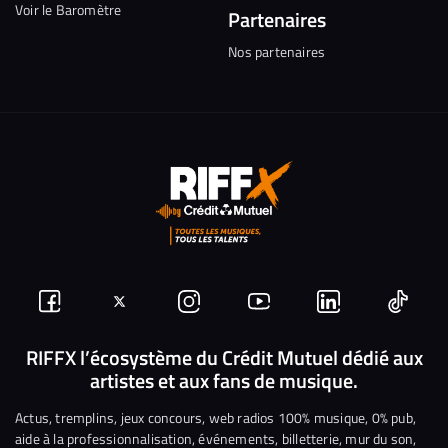
Voir le Baromètre
Partenaires
Nos partenaires
Suivez-
Suivez-
Nous
Nous
Nous
Nous
nous
nous
rejoindre
rejoindre
rejoindre
rejoi
RIFFX l’écosystème du Crédit Mutuel dédié aux
artistes et aux fans de musique.
sur
sur
sur
sur
sur
sur
Facebook
Twitter
Instagram
YouTube
Linkedin
Tikto
Actus, tremplins, jeux concours, web radios 100% musique, 0% pub,
aide à la professionnalisation, événements, billetterie, mur du son,