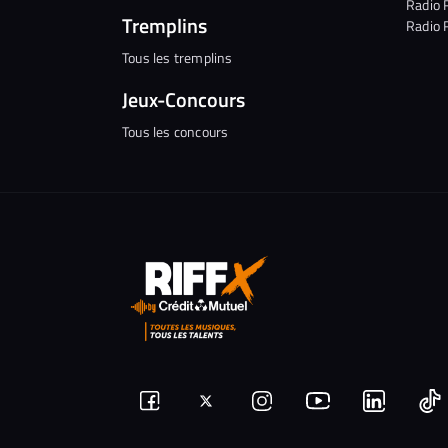
Radio 
Tremplins
Radio 
Tous les tremplins
Jeux-Concours
Tous les concours
Suivez-
Suivez-
Nous
Nous
N
Nous
nous
rejoindre
rejoindr