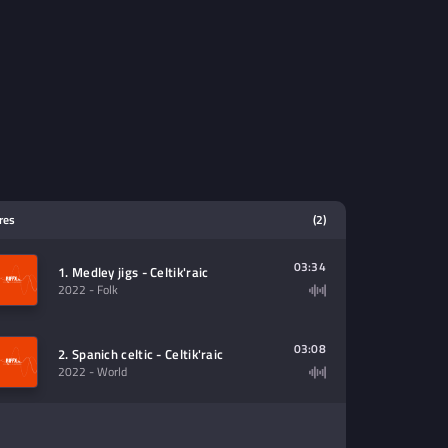
tres
(2)
03:34
1. Medley jigs - Celtik'raic
2022
- Folk
03:08
2. Spanich celtic - Celtik'raic
2022
- World