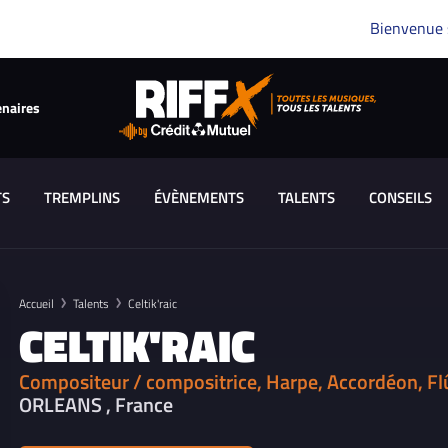
Bienvenue
enaires
TS
TREMPLINS
ÉVÈNEMENTS
TALENTS
CONSEILS
Accueil
Talents
Celtik'raic
CELTIK'RAIC
Compositeur / compositrice, Harpe, Accordéon, Flût
ORLEANS , France