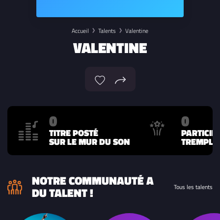
Accueil
Talents
Valentine
VALENTINE
0
0
TITRE POSTÉ
PARTICIP
SUR LE MUR DU SON
TREMPLIN
NOTRE COMMUNAUTÉ A
Tous les talents
DU TALENT !