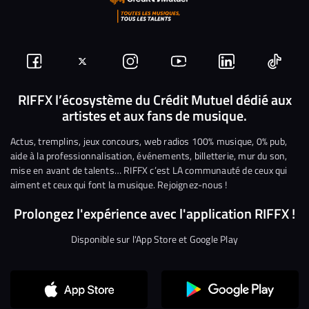
Suivez-
Suivez-
Nous
Nous
Nous
Nous
nous
nous
rejoindre
rejoindre
rejoindre
rejoi
RIFFX l’écosystème du Crédit Mutuel dédié aux
artistes et aux fans de musique.
sur
sur
sur
sur
sur
sur
Facebook
Twitter
Instagram
YouTube
Linkedin
Tikto
Actus, tremplins, jeux concours, web radios 100% musique, 0% pub,
aide à la professionnalisation, événements, billetterie, mur du son,
mise en avant de talents… RIFFX c’est LA communauté de ceux qui
aiment et ceux qui font la musique. Rejoignez-nous !
Prolongez l'expérience avec l'application RIFFX !
Disponible sur l'App Store et Google Play
Continuer sans accepter