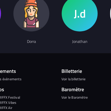
Dorra
Jonathan
nements
Billetterie
es évènements
Voir la billetterie
os
Baromètre
RIFFX Festival
Voir le Baromètre
RIFFX Vibes
RIFFX Air