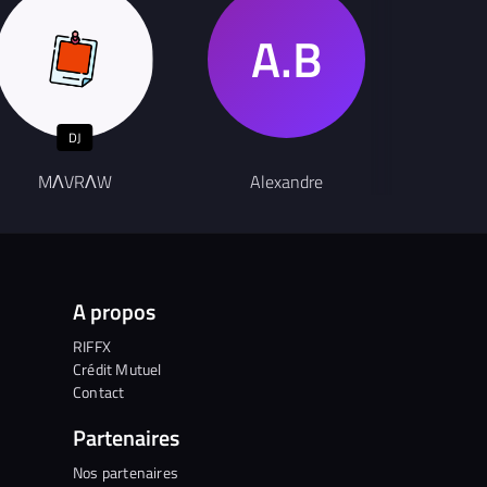
DJ
G
MΛVRΛW
Alexandre
I
A propos
RIFFX
Crédit Mutuel
Contact
Partenaires
Nos partenaires