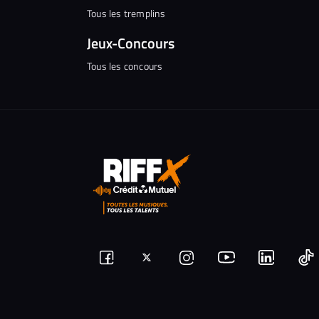
Tous les tremplins
Jeux-Concours
Tous les concours
Suivez-
Suivez-
Nous
Nous
N
Nous
nous
rejoindre
rejoindr
nous
rejoindre
r
sur
sur
sur
sur
sur
s