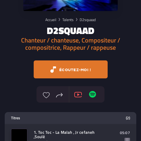
Accueil
Talents
D2squaad
D2SQUAAD
Chanteur / chanteuse, Compositeur /
compositrice, Rappeur / rappeuse
ÉCOUTEZ-MOI !
Lecteur multimedia
Titres
(2)
Sélectionnez dans la playlist un
contenu à lire (audio/video)
1. Toc Toc - La Malah , Jr cefaneh
05:07
,Soulé