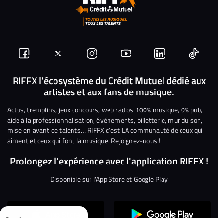
Suivez-
Suivez-
Nous
Nous
Nous
Nous
nous
nous
rejoindre
rejoindre
rejoindre
rejoi
RIFFX l’écosystème du Crédit Mutuel dédié aux
artistes et aux fans de musique.
sur
sur
sur
sur
sur
sur
Facebook
Twitter
Instagram
YouTube
Linkedin
Tikto
Actus, tremplins, jeux concours, web radios 100% musique, 0% pub,
aide à la professionnalisation, événements, billetterie, mur du son,
mise en avant de talents… RIFFX c’est LA communauté de ceux qui
aiment et ceux qui font la musique. Rejoignez-nous !
Prolongez l'expérience avec l'application RIFFX !
Disponible sur l'App Store et Google Play