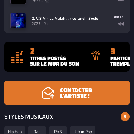
2023
- Rap
04:13
2. V.S.M - La Malah , Jr cefaneh ,Soulé
2023
- Rap
2
3
TITRES POSTÉS
PARTICIP
SUR LE MUR DU SON
TREMPLIN
CONTACTER
L'ARTISTE !
STYLES MUSICAUX
5
Hip Hop
Rap
RnB
Urban Pop