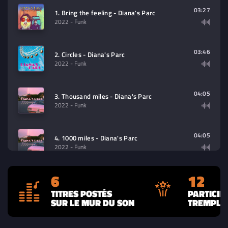
contenu à lire (audio/video)
03:27
1. Bring the feeling - Diana's Parc
2022
- Funk
03:46
2. Circles - Diana's Parc
2022
- Funk
04:05
3. Thousand miles - Diana's Parc
2022
- Funk
04:05
4. 1000 miles - Diana's Parc
2022
- Funk
6
12
03:27
5. Bring the Feeling - Diana's Parc
2022
- Funk
TITRES POSTÉS
PARTICIP
SUR LE MUR DU SON
TREMPLIN
03:46
6. Circles - Diana's Parc