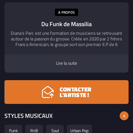
2022
- Funk
A PROPOS
Du Funk de Massilia
Diana's Parc est une formation de musiciens se retrouvant
autour de la passion du groove. Créée en 2020 par 2 frères
Franco Americain, le groupe sort son premier E.P de 6
titres en 2021 enregistré à Marseille au Denger Studio. En
2022, les 9 zikos qui composent le Diana's Parc vont
tourner dans la région Sud Est puis dans toutes la France
Lire la suite
et bientot outre Manche. Retrouvez les sur vos apps de
streaming et sur les reseaux sociaux pour danser et
bouger sur leurs sons retro disco, soul et funky fresh !
CONTACTER
L'ARTISTE !
STYLES MUSICAUX
4
Funk
RnB
Soul
Urban Pop