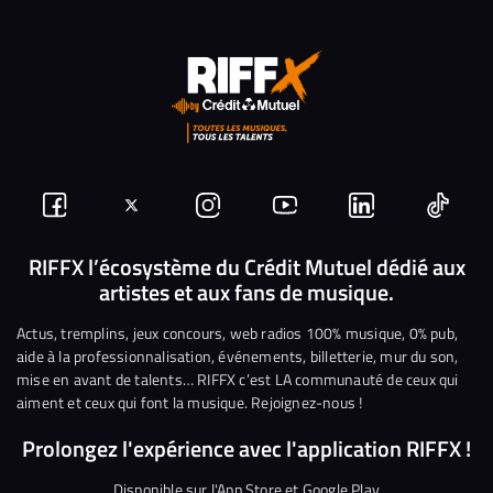
Suivez-
Suivez-
Nous
Nous
Nous
Nous
nous
nous
rejoindre
rejoindre
rejoindre
rejoi
RIFFX l’écosystème du Crédit Mutuel dédié aux
artistes et aux fans de musique.
sur
sur
sur
sur
sur
sur
Facebook
Twitter
Instagram
YouTube
Linkedin
Tikto
Actus, tremplins, jeux concours, web radios 100% musique, 0% pub,
aide à la professionnalisation, événements, billetterie, mur du son,
mise en avant de talents… RIFFX c’est LA communauté de ceux qui
aiment et ceux qui font la musique. Rejoignez-nous !
Prolongez l'expérience avec l'application RIFFX !
Disponible sur l'App Store et Google Play