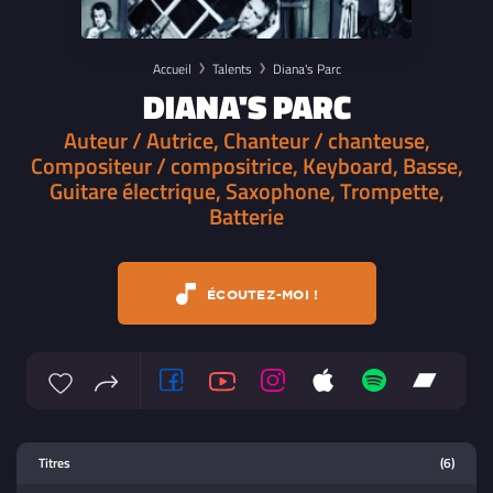
Accueil
Talents
Diana's Parc
DIANA'S PARC
Auteur / Autrice, Chanteur / chanteuse,
Compositeur / compositrice, Keyboard, Basse,
Guitare électrique, Saxophone, Trompette,
Batterie
ÉCOUTEZ-MOI !
Lecteur multimedia
Titres
(6)
Sélectionnez dans la playlist un