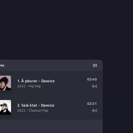
tres
(2)
02:40
1. À pleurer - Davoice
2022
- Hip Hop
02:31
2. Sale état - Davoice
2022
- Chanson Pop