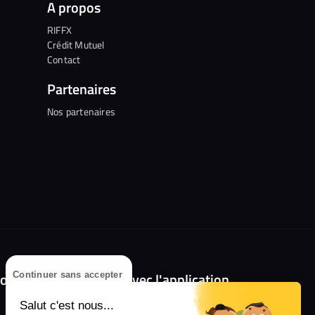
A propos
RIFFX
Crédit Mutuel
Contact
Partenaires
Nos partenaires
olongez l'expérience avec l'application
Continuer sans accepter
RIFFX !
Salut c'est nous...