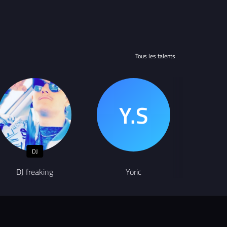
Tous les talents
DJ
DJ freaking
Yoric
K