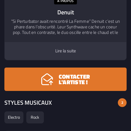
A PROPOS
Denuit
“Si Perturbator avait rencontré La Femme” Denuit c’est un
phare dans l’obscurité. Leur Synthwave cache un coeur
pop. Tout en contraste, le duo oscille entre le chaud et le
froid et voit de la beauté dans ce qui effraie les autres.
Leur musique puissante vient du cœur, comme une ode à
l’amour et à la vie elle-même.
Lire la suite
CONTACTER
L'ARTISTE !
STYLES MUSICAUX
2
Electro
Rock