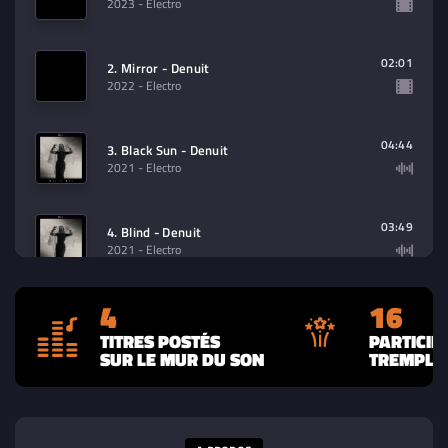
2023
- Electro
02:01
2. Mirror - Denuit
2022
- Electro
04:44
3. Black Sun - Denuit
2021
- Electro
03:49
4. Blind - Denuit
2021
- Electro
4
16
TITRES POSTÉS
PARTICIP
SUR LE MUR DU SON
TREMPLIN