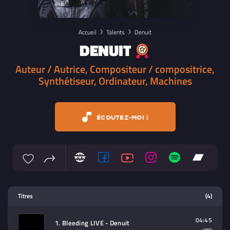
Accueil
Talents
Denuit
DENUIT
Auteur / Autrice, Compositeur / compositrice,
Synthétiseur, Ordinateur, Machines
ÉCOUTEZ-MOI !
Lecteur multimedia
Titres
(4)
Sélectionnez dans la playlist un
contenu à lire (audio/video)
04:45
1. Bleeding LIVE - Denuit