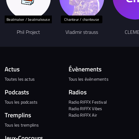
Beatmaker / beatmakeuse
Chanteur / chanteuse
Phil Project
Vladimir strauss
CLEM
Actus
Évènements
Toutes les actus
Tous les évènements
Podcasts
Radios
Tous les podcasts
Radio RIFFX Festival
Radio RIFFX Vibes
Tremplins
Radio RIFFX Air
Tous les tremplins
Jeux-Concours