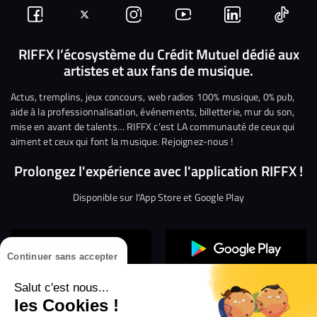
Suivez-
Suivez-
Nous
Nous
Nous
Nous
nous
nous
rejoindre
rejoindre
rejoindre
rejoi
RIFFX l’écosystème du Crédit Mutuel dédié aux
artistes et aux fans de musique.
sur
sur
sur
sur
sur
sur
Facebook
Twitter
Instagram
YouTube
Linkedin
Tikto
Actus, tremplins, jeux concours, web radios 100% musique, 0% pub,
aide à la professionnalisation, événements, billetterie, mur du son,
mise en avant de talents… RIFFX c’est LA communauté de ceux qui
aiment et ceux qui font la musique. Rejoignez-nous !
Prolongez l'expérience avec l'application RIFFX !
Disponible sur l'App Store et Google Play
Continuer sans accepter
Salut c'est nous...
les Cookies !