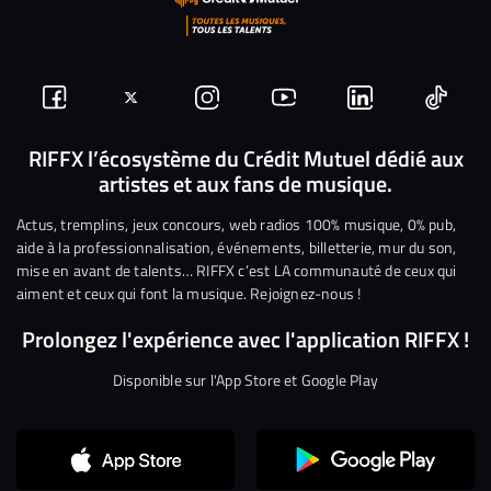
Suivez-
Suivez-
Nous
Nous
Nous
Nous
nous
nous
rejoindre
rejoindre
rejoindre
rejoi
RIFFX l’écosystème du Crédit Mutuel dédié aux
artistes et aux fans de musique.
sur
sur
sur
sur
sur
sur
Facebook
Twitter
Instagram
YouTube
Linkedin
Tikto
Actus, tremplins, jeux concours, web radios 100% musique, 0% pub,
aide à la professionnalisation, événements, billetterie, mur du son,
mise en avant de talents… RIFFX c’est LA communauté de ceux qui
aiment et ceux qui font la musique. Rejoignez-nous !
Prolongez l'expérience avec l'application RIFFX !
Disponible sur l'App Store et Google Play