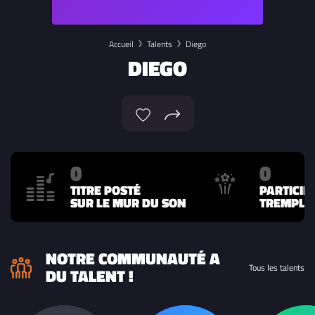
Accueil
Talents
Diego
DIEGO
0
0
TITRE POSTÉ
PARTICIP
SUR LE MUR DU SON
TREMPLIN
NOTRE COMMUNAUTÉ A
Tous les talents
DU TALENT !