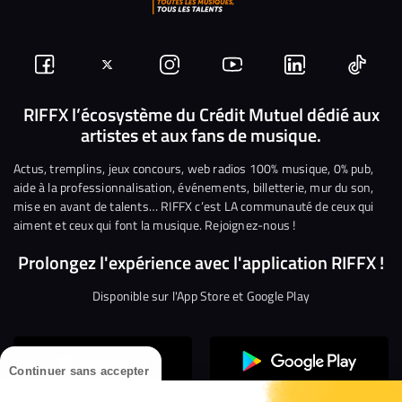
Suivez-
Suivez-
Nous
Nous
Nous
Nous
nous
nous
rejoindre
rejoindre
rejoindre
rejoi
RIFFX l’écosystème du Crédit Mutuel dédié aux
artistes et aux fans de musique.
sur
sur
sur
sur
sur
sur
Facebook
Twitter
Instagram
YouTube
Linkedin
Tikto
Actus, tremplins, jeux concours, web radios 100% musique, 0% pub,
aide à la professionnalisation, événements, billetterie, mur du son,
mise en avant de talents… RIFFX c’est LA communauté de ceux qui
aiment et ceux qui font la musique. Rejoignez-nous !
Prolongez l'expérience avec l'application RIFFX !
Disponible sur l'App Store et Google Play
Continuer sans accepter