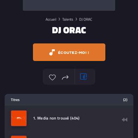
Accueil
Talents
DJ ORAC
DJ ORAC
ÉCOUTEZ-MOI !
Lecteur multimedia
Titres
(2)
Sélectionnez dans la playlist un
contenu à lire (audio/video)
1. Media non trouvé (404)