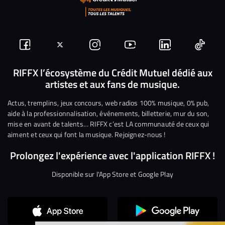
Suivez-
Suivez-
Nous
Nous
Nous
Nous
nous
nous
rejoindre
rejoindre
rejoindre
rejoi
RIFFX l’écosystème du Crédit Mutuel dédié aux
artistes et aux fans de musique.
sur
sur
sur
sur
sur
sur
Facebook
Twitter
Instagram
YouTube
Linkedin
Tikto
Actus, tremplins, jeux concours, web radios 100% musique, 0% pub,
aide à la professionnalisation, événements, billetterie, mur du son,
mise en avant de talents… RIFFX c’est LA communauté de ceux qui
aiment et ceux qui font la musique. Rejoignez-nous !
Prolongez l'expérience avec l'application RIFFX !
Disponible sur l'App Store et Google Play
Continuer sans accepter