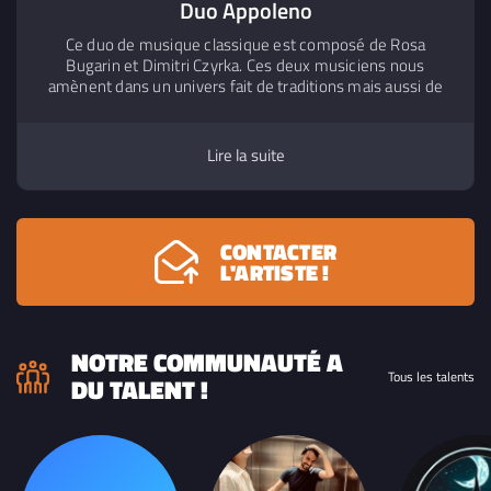
Duo Appoleno
7. Concerto n°1 pour violoncelle et piano
Ce duo de musique classique est composé de Rosa
opus 63 de Saint Saëns - Duo Appoleno:
18:17
Bugarin et Dimitri Czyrka. Ces deux musiciens nous
Rosa Bugarin (violoncelle) Dimitri Czyrka
(piano)
amènent dans un univers fait de traditions mais aussi de
2022
- Musique Classique
surprises modernes et contemporaines. Nous sommes
emportés par cette alchimie paradoxale jusque dans
l'utilisation imposante du piano mais subtile et délicate. Le
Lire la suite
violoncelle nous bouleverse par sa virtuosité mais toujours
avec la délicatesse d'un détachement souriant.
CONTACTER
L'ARTISTE !
NOTRE COMMUNAUTÉ A
Tous les talents
DU TALENT !