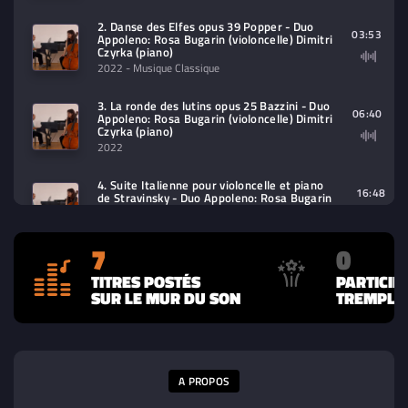
2. Danse des Elfes opus 39 Popper - Duo
03:53
Appoleno: Rosa Bugarin (violoncelle) Dimitri
Czyrka (piano)
2022
- Musique Classique
3. La ronde des lutins opus 25 Bazzini - Duo
06:40
Appoleno: Rosa Bugarin (violoncelle) Dimitri
Czyrka (piano)
2022
4. Suite Italienne pour violoncelle et piano
16:48
de Stravinsky - Duo Appoleno: Rosa Bugarin
(violoncelle) Dimitri Czyrka (piano)
2022
- Musique Classique
7
0
5. Concerto n°1 pour violoncelle et piano
opus 107 SChostakovitch - Duo Appoleno:
TITRES POSTÉS
PARTICIP
26:16
Rosa Bugarin (violoncelle) Dimitri Czyrka
SUR LE MUR DU SON
TREMPLIN
(piano)
2022
- Musique Classique
6. Don Quixote opus 35 Strauss - Duo
39:32
Appoleno: Rosa Bugarin (violoncelle) Dimitri
Czyrka (piano)
A PROPOS
2022
- Musique Classique