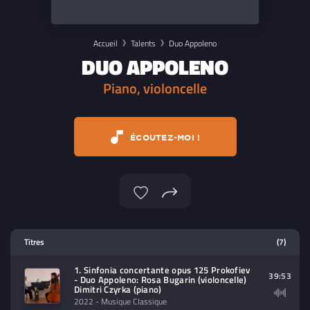
Accueil
Talents
Duo Appoleno
DUO APPOLENO
Piano, violoncelle
ÉCOUTEZ-MOI !
Lecteur multimedia
Titres
(7)
Sélectionnez dans la playlist un
1. Sinfonia concertante opus 125 Prokofiev
contenu à lire (audio/video)
39:53
- Duo Appoleno: Rosa Bugarin (violoncelle)
Dimitri Czyrka (piano)
2022
- Musique Classique