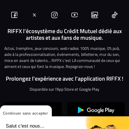
Suivez-
Suivez-
Nous
Nous
Nous
Nous
nous
nous
rejoindre
rejoindre
rejoindre
rejoi
RIFFX l’écosystème du Crédit Mutuel dédié aux
artistes et aux fans de musique.
sur
sur
sur
sur
sur
sur
Facebook
Twitter
Instagram
YouTube
Linkedin
Tikto
Actus, tremplins, jeux concours, web radios 100% musique, 0% pub,
aide à la professionnalisation, événements, billetterie, mur du son,
mise en avant de talents… RIFFX c’est LA communauté de ceux qui
aiment et ceux qui font la musique. Rejoignez-nous !
Prolongez l'expérience avec l'application RIFFX !
Disponible sur l'App Store et Google Play
Continuer sans accepter
Salut c'est nous...