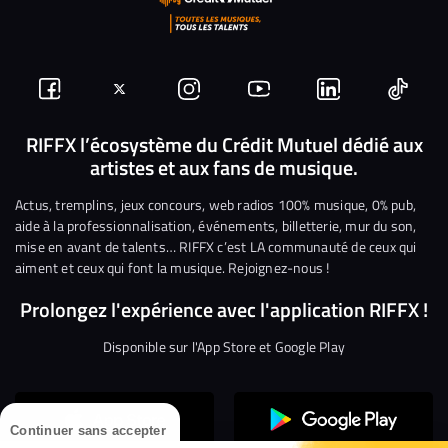
Suivez-
Suivez-
Nous
Nous
Nous
Nous
nous
nous
rejoindre
rejoindre
rejoindre
rejoi
RIFFX l’écosystème du Crédit Mutuel dédié aux
artistes et aux fans de musique.
sur
sur
sur
sur
sur
sur
Facebook
Twitter
Instagram
YouTube
Linkedin
Tikto
Actus, tremplins, jeux concours, web radios 100% musique, 0% pub,
aide à la professionnalisation, événements, billetterie, mur du son,
mise en avant de talents… RIFFX c’est LA communauté de ceux qui
aiment et ceux qui font la musique. Rejoignez-nous !
Prolongez l'expérience avec l'application RIFFX !
Disponible sur l'App Store et Google Play
Continuer sans accepter