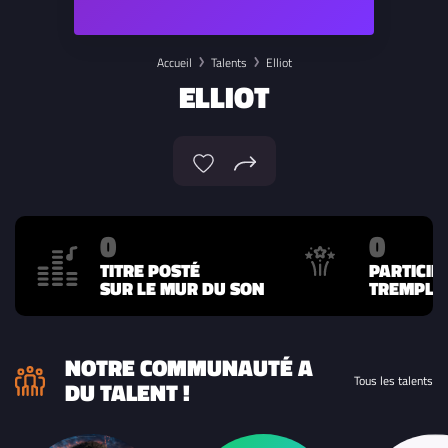
Accueil
Talents
Elliot
ELLIOT
0
0
TITRE POSTÉ
PARTICIP
SUR LE MUR DU SON
TREMPLIN
NOTRE COMMUNAUTÉ A
Tous les talents
DU TALENT !