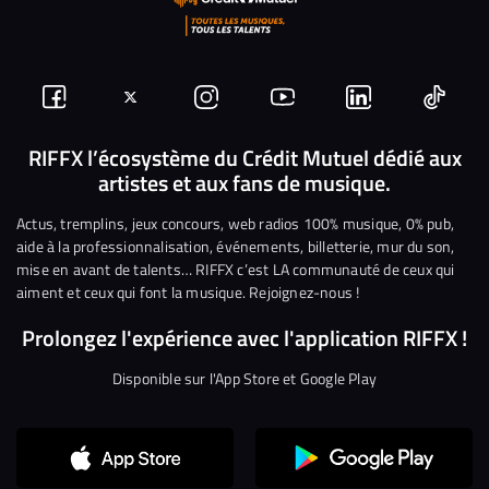
Suivez-
Suivez-
Nous
Nous
Nous
Nous
nous
nous
rejoindre
rejoindre
rejoindre
rejoi
RIFFX l’écosystème du Crédit Mutuel dédié aux
artistes et aux fans de musique.
sur
sur
sur
sur
sur
sur
Facebook
Twitter
Instagram
YouTube
Linkedin
Tikto
Actus, tremplins, jeux concours, web radios 100% musique, 0% pub,
aide à la professionnalisation, événements, billetterie, mur du son,
mise en avant de talents… RIFFX c’est LA communauté de ceux qui
aiment et ceux qui font la musique. Rejoignez-nous !
Prolongez l'expérience avec l'application RIFFX !
Disponible sur l'App Store et Google Play
Continuer sans accepter