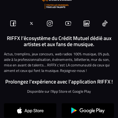
Suivez-
Suivez-
Nous
Nous
Nous
Nous
nous
nous
rejoindre
rejoindre
rejoindre
rejoi
RIFFX l’écosystème du Crédit Mutuel dédié aux
artistes et aux fans de musique.
sur
sur
sur
sur
sur
sur
Facebook
Twitter
Instagram
YouTube
Linkedin
Tikto
Actus, tremplins, jeux concours, web radios 100% musique, 0% pub,
aide à la professionnalisation, événements, billetterie, mur du son,
mise en avant de talents… RIFFX c’est LA communauté de ceux qui
aiment et ceux qui font la musique. Rejoignez-nous !
Prolongez l'expérience avec l'application RIFFX !
Disponible sur l'App Store et Google Play
Continuer sans accepter