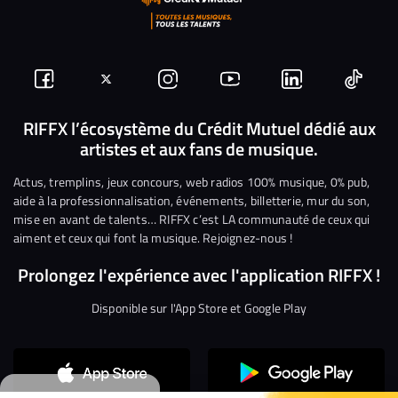
Suivez-
Suivez-
Nous
Nous
Nous
Nous
nous
nous
rejoindre
rejoindre
rejoindre
rejoi
RIFFX l’écosystème du Crédit Mutuel dédié aux
artistes et aux fans de musique.
sur
sur
sur
sur
sur
sur
Facebook
Twitter
Instagram
YouTube
Linkedin
Tikto
Actus, tremplins, jeux concours, web radios 100% musique, 0% pub,
aide à la professionnalisation, événements, billetterie, mur du son,
mise en avant de talents… RIFFX c’est LA communauté de ceux qui
aiment et ceux qui font la musique. Rejoignez-nous !
Prolongez l'expérience avec l'application RIFFX !
Disponible sur l'App Store et Google Play
Continuer sans accepter