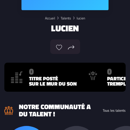
Accueil
Talents
lucien
LUCIEN
0
0
TITRE POSTÉ
PARTICIP
SUR LE MUR DU SON
TREMPLIN
NOTRE COMMUNAUTÉ A
Tous les talents
DU TALENT !