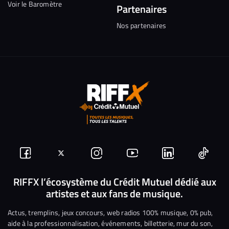
Voir le Baromètre
Partenaires
Nos partenaires
Suivez-
Suivez-
Nous
Nous
Nous
Nous
nous
nous
rejoindre
rejoindre
rejoindre
rejoi
RIFFX l’écosystème du Crédit Mutuel dédié aux
artistes et aux fans de musique.
sur
sur
sur
sur
sur
sur
Facebook
Twitter
Instagram
YouTube
Linkedin
Tikto
Actus, tremplins, jeux concours, web radios 100% musique, 0% pub,
aide à la professionnalisation, événements, billetterie, mur du son,