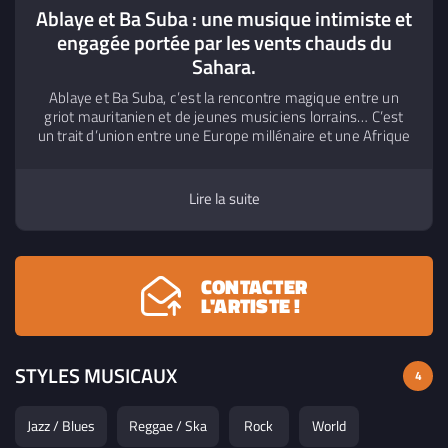
Ablaye et Ba Suba : une musique intimiste et
engagée portée par les vents chauds du
Sahara.
Ablaye et Ba Suba, c’est la rencontre magique entre un
griot mauritanien et de jeunes musiciens lorrains… C’est
un trait d’union entre une Europe millénaire et une Afrique
en quête d’éveil… Mais plus encore - et comme un signe
des temps – c’est avant tout un espoir : celui de deux
continents dont la rencontre est porteuse de généreuses
Lire la suite
promesses…
CONTACTER
L'ARTISTE !
STYLES MUSICAUX
4
Jazz / Blues
Reggae / Ska
Rock
World