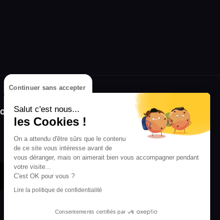
Continuer sans accepter
olongez l'expérience avec l'application
Salut c'est nous...
RIFFX !
les Cookies !
Disponible sur l'App Store et Google Play
On a attendu d'être sûrs que le contenu
de ce site vous intéresse avant de
vous déranger, mais on aimerait bien vous accompagner pendant
votre visite...
C'est OK pour vous ?
Lire la politique de confidentialité
Consentements certifiés par