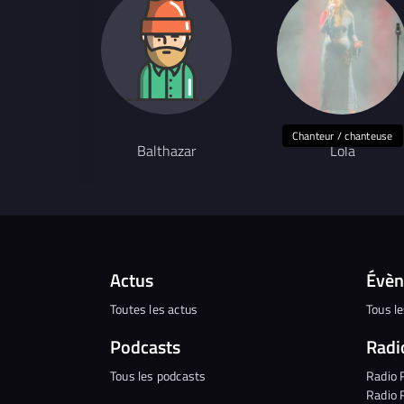
Chanteur / chanteuse
Balthazar
Lola
Actus
Évè
Toutes les actus
Tous l
Podcasts
Radi
Tous les podcasts
Radio 
Radio 