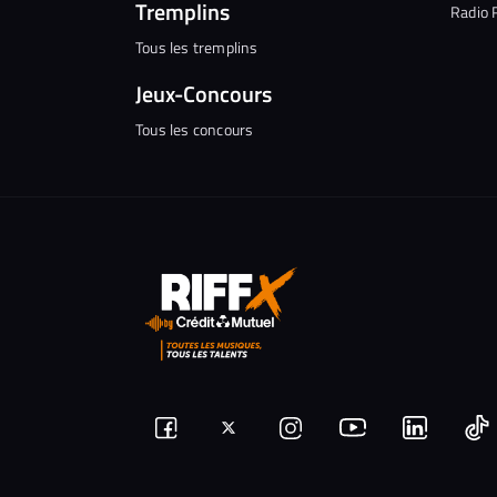
Tremplins
Radio 
Tous les tremplins
Jeux-Concours
Tous les concours
Suivez-
Suivez-
Nous
Nous
N
Nous
nous
rejoindre
rejoindr
nous
rejoindre
r