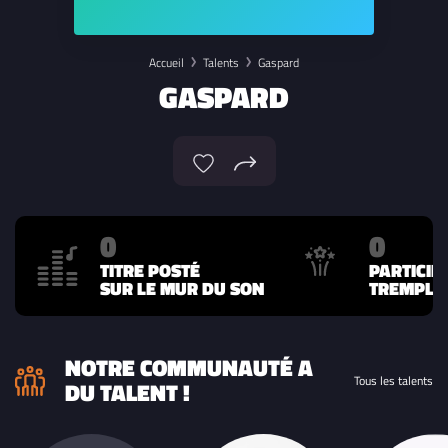
Accueil
Talents
Gaspard
GASPARD
0
0
TITRE POSTÉ
PARTICIP
SUR LE MUR DU SON
TREMPLIN
NOTRE COMMUNAUTÉ A
Tous les talents
DU TALENT !