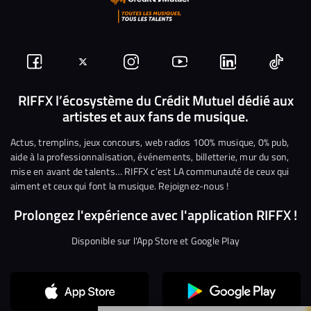
Suivez-
Suivez-
Nous
Nous
Nous
Nous
nous
nous
rejoindre
rejoindre
rejoindre
rejoi
RIFFX l’écosystème du Crédit Mutuel dédié aux
artistes et aux fans de musique.
sur
sur
sur
sur
sur
sur
Facebook
Twitter
Instagram
YouTube
Linkedin
Tikto
Actus, tremplins, jeux concours, web radios 100% musique, 0% pub,
aide à la professionnalisation, événements, billetterie, mur du son,
mise en avant de talents… RIFFX c’est LA communauté de ceux qui
aiment et ceux qui font la musique. Rejoignez-nous !
Prolongez l'expérience avec l'application RIFFX !
Disponible sur l'App Store et Google Play
Continuer sans accepter