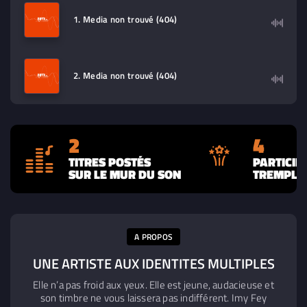
contenu à lire (audio/video)
1. Media non trouvé (404)
2. Media non trouvé (404)
2
4
TITRES POSTÉS
PARTICIP
SUR LE MUR DU SON
TREMPLIN
A PROPOS
UNE ARTISTE AUX IDENTITES MULTIPLES
Elle n’a pas froid aux yeux. Elle est jeune, audacieuse et
son timbre ne vous laissera pas indifférent. Imy Fey