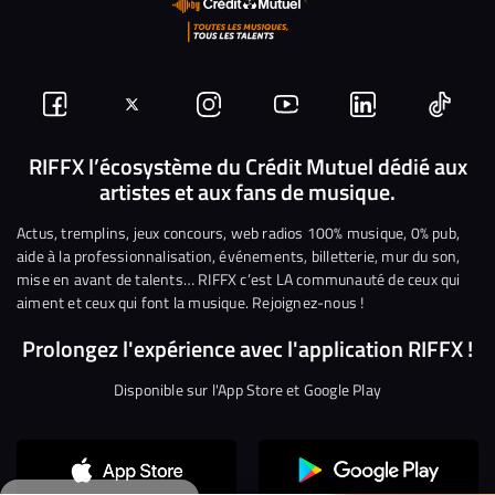
Suivez-
Suivez-
Nous
Nous
Nous
Nous
nous
nous
rejoindre
rejoindre
rejoindre
rejoi
RIFFX l’écosystème du Crédit Mutuel dédié aux
artistes et aux fans de musique.
sur
sur
sur
sur
sur
sur
Facebook
Twitter
Instagram
YouTube
Linkedin
Tikto
Actus, tremplins, jeux concours, web radios 100% musique, 0% pub,
aide à la professionnalisation, événements, billetterie, mur du son,
mise en avant de talents… RIFFX c’est LA communauté de ceux qui
aiment et ceux qui font la musique. Rejoignez-nous !
Prolongez l'expérience avec l'application RIFFX !
Disponible sur l'App Store et Google Play
Continuer sans accepter