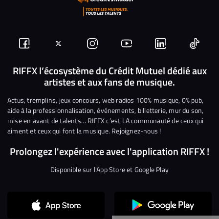
Suivez-
Suivez-
Nous
Nous
Nous
Nous
nous
nous
rejoindre
rejoindre
rejoindre
rejoi
RIFFX l’écosystème du Crédit Mutuel dédié aux
artistes et aux fans de musique.
sur
sur
sur
sur
sur
sur
Facebook
Twitter
Instagram
YouTube
Linkedin
Tikto
Actus, tremplins, jeux concours, web radios 100% musique, 0% pub,
aide à la professionnalisation, événements, billetterie, mur du son,
mise en avant de talents… RIFFX c’est LA communauté de ceux qui
aiment et ceux qui font la musique. Rejoignez-nous !
Prolongez l'expérience avec l'application RIFFX !
Disponible sur l'App Store et Google Play
Continuer sans accepter