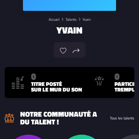
Accueil
Talents
Yvain
YVAIN
0
0
TITRE POSTÉ
PARTICIP
SUR LE MUR DU SON
TREMPLIN
NOTRE COMMUNAUTÉ A
Tous les talents
DU TALENT !