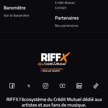
Crédit Mutuel
Baromètre
Contact
Voir le Baromètre
Partenaires
Nos partenaires
Suivez-
Suivez-
Nous
Nous
Nous
Nous
nous
nous
rejoindre
rejoindre
rejoindre
rejoi
RIFFX l’écosystème du Crédit Mutuel dédié aux
artistes et aux fans de musique.
sur
sur
sur
sur
sur
sur