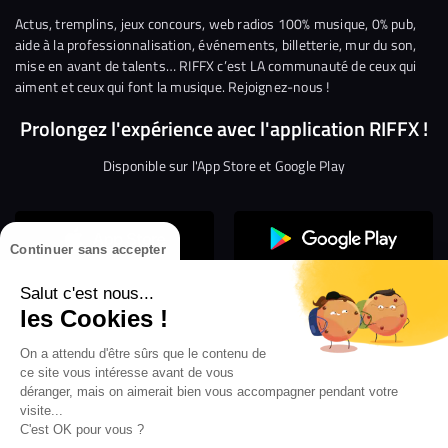
Facebook
Twitter
Instagram
YouTube
Linkedin
Tikto
Actus, tremplins, jeux concours, web radios 100% musique, 0% pub,
aide à la professionnalisation, événements, billetterie, mur du son,
mise en avant de talents… RIFFX c’est LA communauté de ceux qui
aiment et ceux qui font la musique. Rejoignez-nous !
Prolongez l'expérience avec l'application RIFFX !
Disponible sur l'App Store et Google Play
Continuer sans accepter
Salut c'est nous...
les Cookies !
On a attendu d'être sûrs que le contenu de
Confidentialité
Gestion des cookies
ce site vous intéresse avant de vous
Conditions générales d’utilisation
Mentions légales
déranger, mais on aimerait bien vous accompagner pendant votre
visite...
Aide en ligne
Crédit Mutuel
Inscription
×
ouvrez les webradios RIFFX
C'est OK pour vous ?
Accessibilité : non conforme