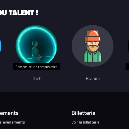
U TALENT !
Compositeur / compositrice
Thel'
Brahim
nements
Billetterie
es évènements
Voir la billetterie