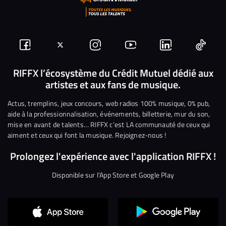
Suivez-
Suivez-
Nous
Nous
Nous
Nous
nous
nous
rejoindre
rejoindre
rejoindre
rejoi
RIFFX l’écosystème du Crédit Mutuel dédié aux
artistes et aux fans de musique.
sur
sur
sur
sur
sur
sur
Facebook
Twitter
Instagram
YouTube
Linkedin
Tikto
Actus, tremplins, jeux concours, web radios 100% musique, 0% pub,
aide à la professionnalisation, événements, billetterie, mur du son,
mise en avant de talents… RIFFX c’est LA communauté de ceux qui
aiment et ceux qui font la musique. Rejoignez-nous !
Prolongez l'expérience avec l'application RIFFX !
Disponible sur l'App Store et Google Play