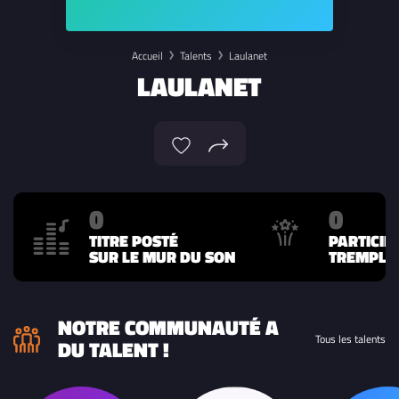
Accueil
Talents
Laulanet
LAULANET
0
0
TITRE POSTÉ
PARTICIP
SUR LE MUR DU SON
TREMPLIN
NOTRE COMMUNAUTÉ A
Tous les talents
DU TALENT !