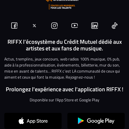
Suivez-
Suivez-
Nous
Nous
Nous
Nous
nous
nous
rejoindre
rejoindre
rejoindre
rejoi
RIFFX l’écosystème du Crédit Mutuel dédié aux
artistes et aux fans de musique.
sur
sur
sur
sur
sur
sur
Facebook
Twitter
Instagram
YouTube
Linkedin
Tikto
Actus, tremplins, jeux concours, web radios 100% musique, 0% pub,
aide à la professionnalisation, événements, billetterie, mur du son,
mise en avant de talents… RIFFX c’est LA communauté de ceux qui
aiment et ceux qui font la musique. Rejoignez-nous !
Prolongez l'expérience avec l'application RIFFX !
Disponible sur l'App Store et Google Play