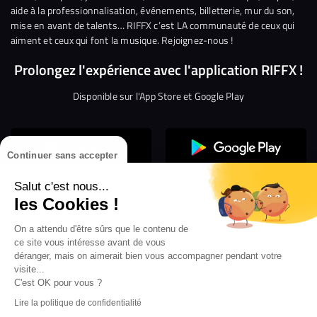
aide à la professionnalisation, événements, billetterie, mur du son,
mise en avant de talents… RIFFX c’est LA communauté de ceux qui
aiment et ceux qui font la musique. Rejoignez-nous !
Prolongez l'expérience avec l'application RIFFX !
Disponible sur l'App Store et Google Play
Continuer sans accepter
Salut c'est nous...
les Cookies !
On a attendu d'être sûrs que le contenu de
Confidentialité
Gestion des cookies
ce site vous intéresse avant de vous
Conditions générales d’utilisation
Mentions légales
déranger, mais on aimerait bien vous accompagner pendant votre
visite...
Aide en ligne
Crédit Mutuel
Inscription
×
ouvrez les webradios RIFFX
C'est OK pour vous ?
Accessibilité : non conforme
ez en exclusivité sur VIBES le titre de la révé
Lire la politique de confidentialité
Politique de divulgation de vulnérabilités