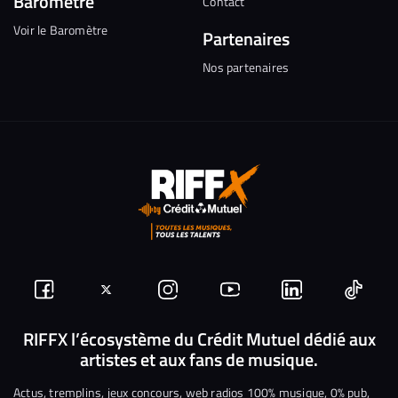
Baromètre
Contact
Voir le Baromètre
Partenaires
Nos partenaires
Suivez-
Suivez-
Nous
Nous
Nous
Nous
nous
nous
rejoindre
rejoindre
rejoindre
rejoi
RIFFX l’écosystème du Crédit Mutuel dédié aux
artistes et aux fans de musique.
sur
sur
sur
sur
sur
sur
Facebook
Twitter
Instagram
YouTube
Linkedin
Tikto
Actus, tremplins, jeux concours, web radios 100% musique, 0% pub,