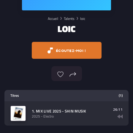
Accueil
Talents
loic
LOIC
ÉCOUTEZ-MOI !
Lecteur multimedia
Titres
(1)
Sélectionnez dans la playlist un
contenu à lire (audio/video)
26:11
1. MIX LIVE 2025 - SHIN MUSIK
2025
- Electro