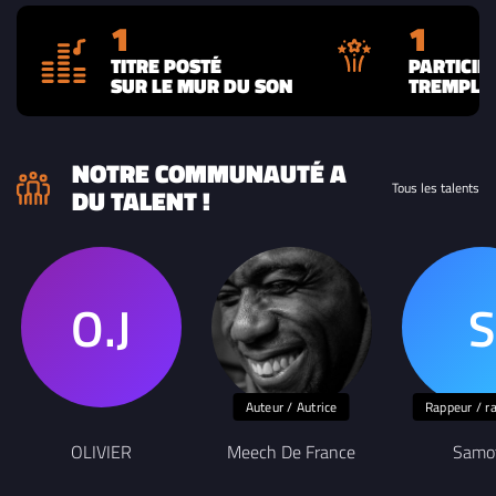
1
1
TITRE POSTÉ
PARTICIP
SUR LE MUR DU SON
TREMPLIN
NOTRE COMMUNAUTÉ A
Tous les talents
DU TALENT !
Auteur / Autrice
Rappeur / r
OLIVIER
Meech De France
Samo