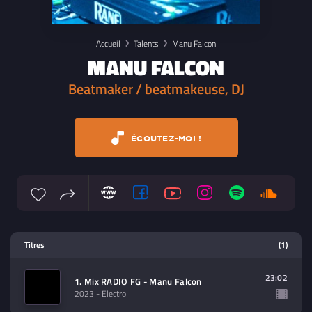
Accueil
Talents
Manu Falcon
MANU FALCON
Beatmaker / beatmakeuse, DJ
ÉCOUTEZ-MOI !
Lecteur multimedia
Titres
(1)
Sélectionnez dans la playlist un
contenu à lire (audio/video)
23:02
1. Mix RADIO FG - Manu Falcon
2023
- Electro