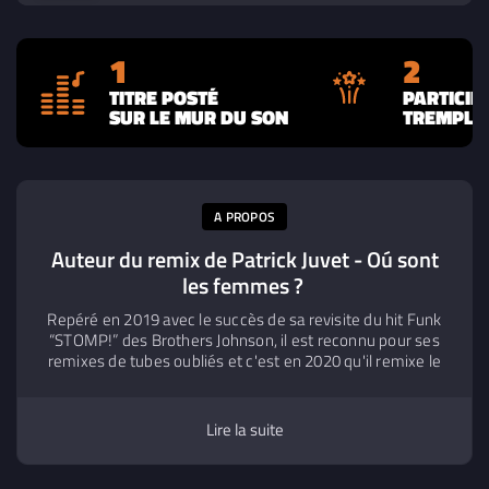
1
2
TITRE POSTÉ
PARTICIP
SUR LE MUR DU SON
TREMPLIN
A PROPOS
Auteur du remix de Patrick Juvet - Oú sont
les femmes ?
Repéré en 2019 avec le succès de sa revisite du hit Funk
“STOMP!” des Brothers Johnson, il est reconnu pour ses
remixes de tubes oubliés et c'est en 2020 qu'il remixe le
hit disco de Patrick Juvet, “Où Sont Les Femmes" qui fera
l'unanimité et sera diffusé sur de nombreuses radios
nationales pour ensuite devenir un remix incontournable
Lire la suite
aux yeux de tous les DJ's. ​ Devenu une référence nationale
dans le monde du remix, il est DJ résident sur la célèbre
radio parisienne "FG", et aussi sur Galaxie (Lille-Belgique).