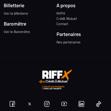
Billetterie
A propos
Voir la billetterie
RIFFX
Crédit Mutuel
Baromètre
Contact
Voir le Baromètre
Partenaires
Nos partenaires
Suivez-
Suivez-
Nous
Nous
Nous
Nous