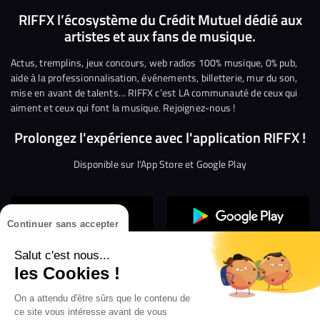
nous
nous
rejoindre
rejoindre
rejoindre
rejoi
RIFFX l’écosystème du Crédit Mutuel dédié aux
artistes et aux fans de musique.
sur
sur
sur
sur
sur
sur
Facebook
Twitter
Instagram
YouTube
Linkedin
Tikto
Actus, tremplins, jeux concours, web radios 100% musique, 0% pub,
aide à la professionnalisation, événements, billetterie, mur du son,
mise en avant de talents… RIFFX c’est LA communauté de ceux qui
aiment et ceux qui font la musique. Rejoignez-nous !
Prolongez l'expérience avec l'application RIFFX !
Disponible sur l'App Store et Google Play
Continuer sans accepter
Salut c'est nous...
les Cookies !
Confidentialité
Gestion des cookies
On a attendu d'être sûrs que le contenu de
ce site vous intéresse avant de vous