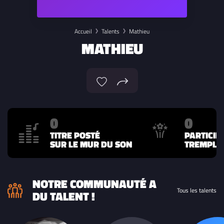
Accueil
Talents
Mathieu
MATHIEU
0
0
TITRE POSTÉ
PARTICIP
SUR LE MUR DU SON
TREMPLIN
NOTRE COMMUNAUTÉ A
Tous les talents
DU TALENT !