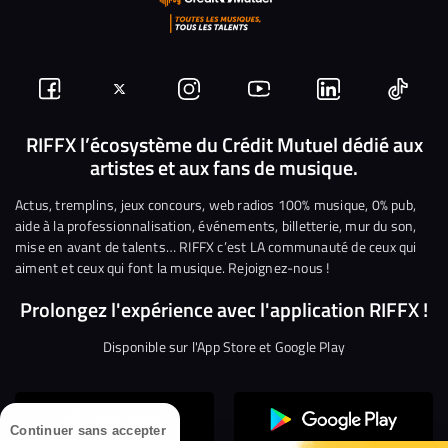
Suivez-
Suivez-
Nous
Nous
Nous
Nous
nous
nous
rejoindre
rejoindre
rejoindre
rejoi
RIFFX l’écosystème du Crédit Mutuel dédié aux
artistes et aux fans de musique.
sur
sur
sur
sur
sur
sur
Facebook
Twitter
Instagram
YouTube
Linkedin
Tikto
Actus, tremplins, jeux concours, web radios 100% musique, 0% pub,
aide à la professionnalisation, événements, billetterie, mur du son,
mise en avant de talents… RIFFX c’est LA communauté de ceux qui
aiment et ceux qui font la musique. Rejoignez-nous !
Prolongez l'expérience avec l'application RIFFX !
Disponible sur l'App Store et Google Play
Continuer sans accepter