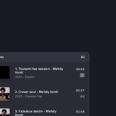
tres
(4)
1. Tsunami live session - Mehdy
00:56
Vonti
2025
- Electro
02:37
2. Crever seul - Mehdy Vonti
2025
- Chanson Pop
3. Fabuleux destin - Mehdy
02:48
Vonti