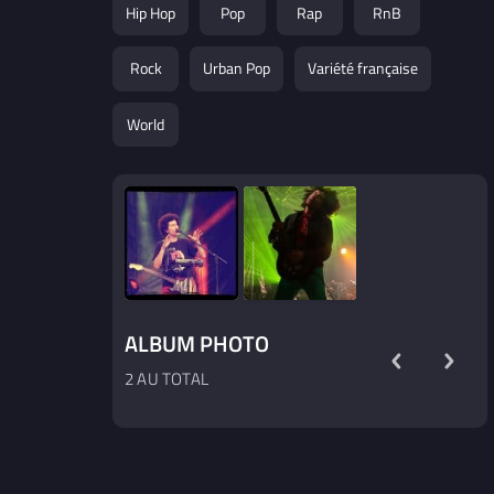
Hip Hop
Pop
Rap
RnB
discographique importante avec la sortie
de 4 EP consécutifs pour le 1er semestre
2025.
Rock
Urban Pop
Variété française
World
ALBUM PHOTO
2 AU TOTAL