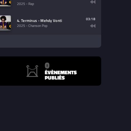
2025
- Rap
03:18
4. Terminus - Mehdy Vonti
2025
- Chanson Pop
0
ÉVÈNEMENTS
PUBLIÉS