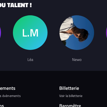
U TALENT !
Léa
Newo
nements
Billetterie
es évènements
Voir la billetterie
os
Baromètre