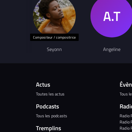
Compositeur / compositrice
Seyonn
Angeline
Actus
Évè
Toutes les actus
Tous l
Podcasts
Radi
Tous les podcasts
Radio 
Radio 
Tremplins
Radio 