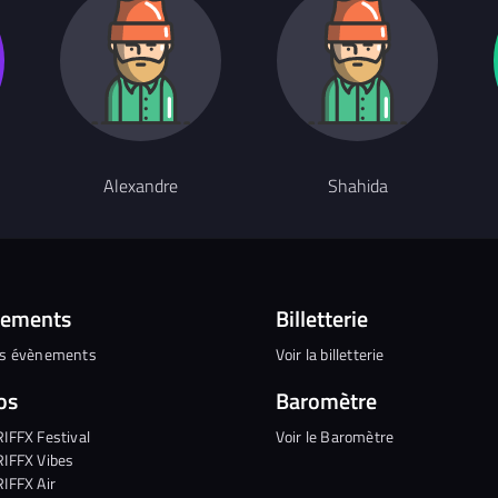
Alexandre
Shahida
nements
Billetterie
es évènements
Voir la billetterie
os
Baromètre
RIFFX Festival
Voir le Baromètre
RIFFX Vibes
RIFFX Air