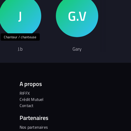
Chanteur / chanteuse
J.b
Gary
S
A propos
RIFFX
Crédit Mutuel
Contact
Partenaires
Nos partenaires