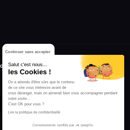
Continuer sans accepter
olongez l'expérience avec l'application
Salut c'est nous...
RIFFX !
les Cookies !
Disponible sur l'App Store et Google Play
On a attendu d'être sûrs que le contenu
de ce site vous intéresse avant de
vous déranger, mais on aimerait bien vous accompagner pendant
votre visite...
C'est OK pour vous ?
Lire la politique de confidentialité
Consentements certifiés par