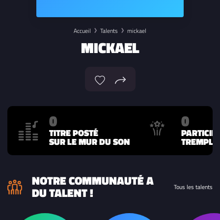
Accueil
Talents
mickael
MICKAEL
0
0
TITRE POSTÉ
PARTICIP
SUR LE MUR DU SON
TREMPLIN
NOTRE COMMUNAUTÉ A
Tous les talents
DU TALENT !