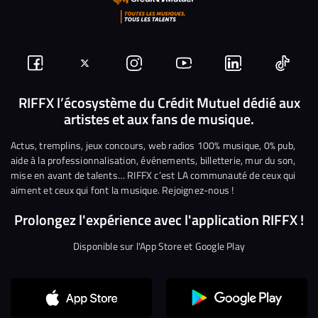
Suivez-
Suivez-
Nous
Nous
Nous
Nous
nous
nous
rejoindre
rejoindre
rejoindre
rejoi
RIFFX l’écosystème du Crédit Mutuel dédié aux
artistes et aux fans de musique.
sur
sur
sur
sur
sur
sur
Facebook
Twitter
Instagram
YouTube
Linkedin
Tikto
Actus, tremplins, jeux concours, web radios 100% musique, 0% pub,
aide à la professionnalisation, événements, billetterie, mur du son,
mise en avant de talents… RIFFX c’est LA communauté de ceux qui
aiment et ceux qui font la musique. Rejoignez-nous !
Prolongez l'expérience avec l'application RIFFX !
Disponible sur l'App Store et Google Play
Continuer sans accepter