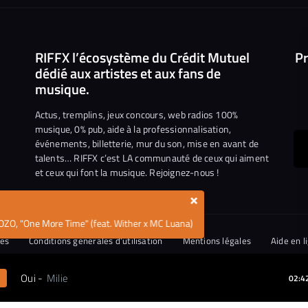
RIFFX l’écosystème du Crédit Mutuel
Pr
dédié aux artistes et aux fans de
musique.
Actus, tremplins, jeux concours, web radios 100%
musique, 0% pub, aide à la professionnalisation,
événements, billetterie, mur du son, mise en avant de
ous
talents… RIFFX c’est LA communauté de ceux qui aiment
et ceux qui font la musique. Rejoignez-nous !
e
ejoindre
×
ur
OZO, "One More Time" (feat. Wither x MC Luana)
n
iktok
ies
Conditions générales d’utilisation
Mentions légales
Aide en l
tique de divulgation de vulnérabilités
Oui
-
Milie
02:4