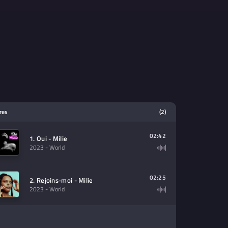
tres
(2)
02:42
1. Oui - Milie
2023
- World
02:25
2. Rejoins-moi - Milie
2023
- World