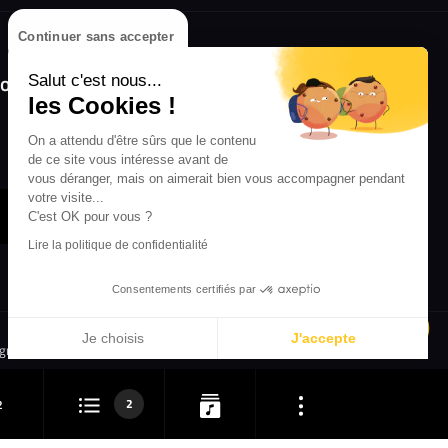
Continuer sans accepter
olongez l'expérience avec l'application
Salut c'est nous...
RIFFX !
les Cookies !
Disponible sur l'App Store et Google Play
On a attendu d'être sûrs que le contenu
de ce site vous intéresse avant de
vous déranger, mais on aimerait bien vous accompagner pendant
votre visite...
C'est OK pour vous ?
Lire la politique de confidentialité
Consentements certifiés par
Je choisis
J'accepte
igne
Crédit Mutuel
Inscription
Axeptio consent
Plateforme de Gestion du Consentement : Personnalisez vos 
2
2
Notre plateforme vous permet d'adapter et de gérer vos paramè