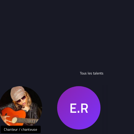
Tous les talents
Chanteur / chanteuse
Chanteur