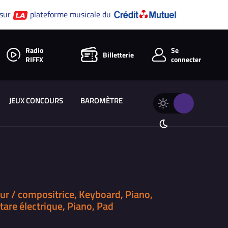
 sur
plateforme musicale du
Radio
Se
Billetterie
RIFFX
connecter
JEUX CONCOURS
BAROMÈTRE
Changer
Thème
le
clair
thème
Thème
de
sombre
RIFFX
ur / compositrice, Keyboard, Piano,
itare électrique, Piano, Pad