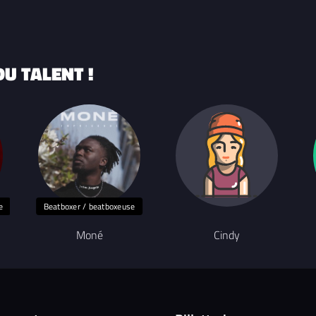
U TALENT !
e
Beatboxer / beatboxeuse
Moné
Cindy