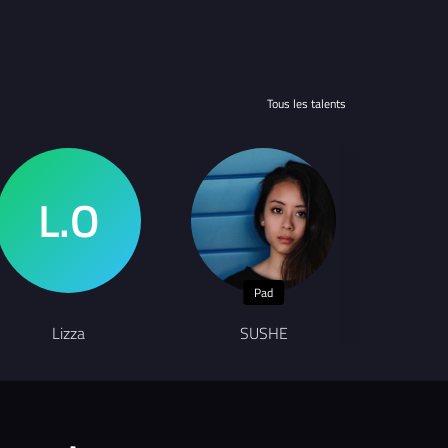
Tous les talents
Pad
Lizza
SUSHE
M