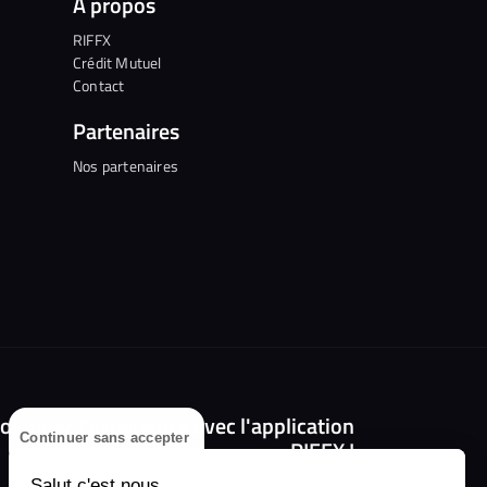
A propos
RIFFX
Crédit Mutuel
Contact
Partenaires
Nos partenaires
olongez l'expérience avec l'application
Continuer sans accepter
RIFFX !
Salut c'est nous...