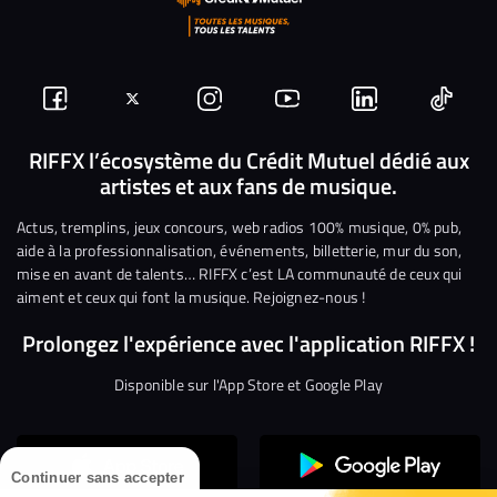
Suivez-
Suivez-
Nous
Nous
Nous
Nous
nous
nous
rejoindre
rejoindre
rejoindre
rejoi
RIFFX l’écosystème du Crédit Mutuel dédié aux
artistes et aux fans de musique.
sur
sur
sur
sur
sur
sur
Facebook
Twitter
Instagram
YouTube
Linkedin
Tikto
Actus, tremplins, jeux concours, web radios 100% musique, 0% pub,
aide à la professionnalisation, événements, billetterie, mur du son,
mise en avant de talents… RIFFX c’est LA communauté de ceux qui
aiment et ceux qui font la musique. Rejoignez-nous !
Prolongez l'expérience avec l'application RIFFX !
Disponible sur l'App Store et Google Play
Continuer sans accepter