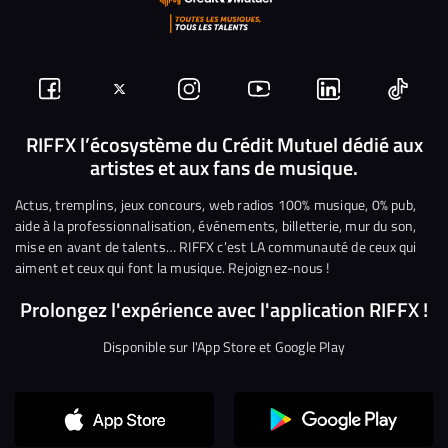
Suivez-
Suivez-
Nous
Nous
Nous
Nous
nous
nous
rejoindre
rejoindre
rejoindre
rejoi
RIFFX l’écosystème du Crédit Mutuel dédié aux
artistes et aux fans de musique.
sur
sur
sur
sur
sur
sur
Facebook
Twitter
Instagram
YouTube
Linkedin
Tikto
Actus, tremplins, jeux concours, web radios 100% musique, 0% pub,
aide à la professionnalisation, événements, billetterie, mur du son,
mise en avant de talents… RIFFX c’est LA communauté de ceux qui
aiment et ceux qui font la musique. Rejoignez-nous !
Prolongez l'expérience avec l'application RIFFX !
Disponible sur l'App Store et Google Play