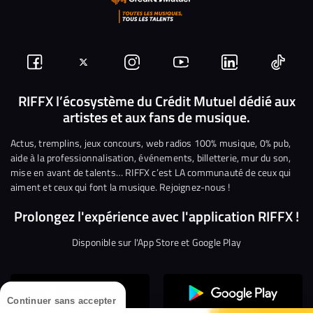
Suivez-
Suivez-
Nous
Nous
Nous
Nous
nous
nous
rejoindre
rejoindre
rejoindre
rejoi
RIFFX l’écosystème du Crédit Mutuel dédié aux
artistes et aux fans de musique.
sur
sur
sur
sur
sur
sur
Facebook
Twitter
Instagram
YouTube
Linkedin
Tikto
Actus, tremplins, jeux concours, web radios 100% musique, 0% pub,
aide à la professionnalisation, événements, billetterie, mur du son,
mise en avant de talents… RIFFX c’est LA communauté de ceux qui
aiment et ceux qui font la musique. Rejoignez-nous !
Prolongez l'expérience avec l'application RIFFX !
Disponible sur l'App Store et Google Play
Continuer sans accepter