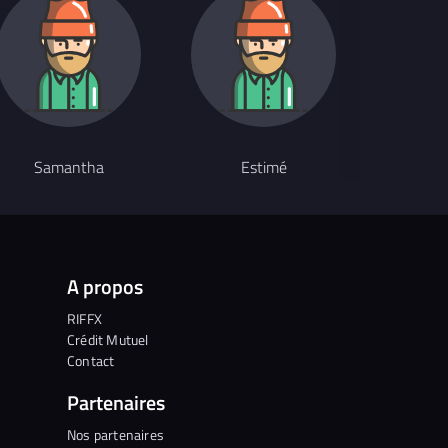
Guitar
Samantha
Estimé
Live
A propos
RIFFX
Crédit Mutuel
Contact
Partenaires
Nos partenaires