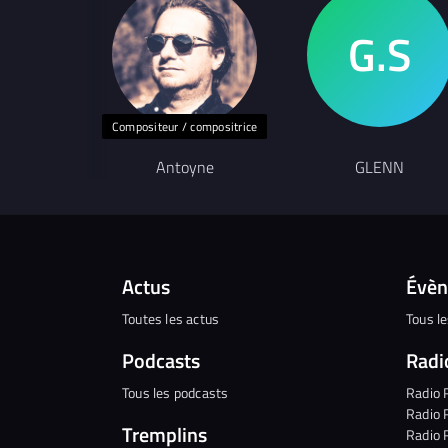
Compositeur / compositrice
Antoyne
GLENN
Actus
Évè
Toutes les actus
Tous l
Podcasts
Radi
Tous les podcasts
Radio 
Radio 
Tremplins
Radio 