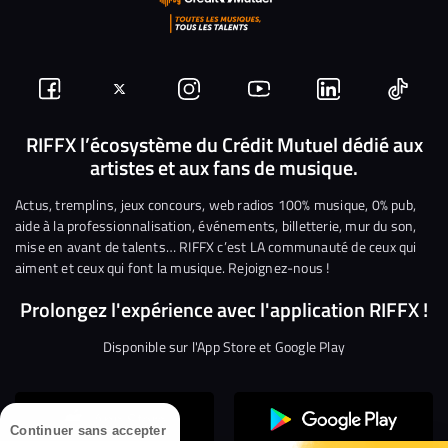
Suivez-
Suivez-
Nous
Nous
Nous
Nous
nous
nous
rejoindre
rejoindre
rejoindre
rejoi
RIFFX l’écosystème du Crédit Mutuel dédié aux
artistes et aux fans de musique.
sur
sur
sur
sur
sur
sur
Facebook
Twitter
Instagram
YouTube
Linkedin
Tikto
Actus, tremplins, jeux concours, web radios 100% musique, 0% pub,
aide à la professionnalisation, événements, billetterie, mur du son,
mise en avant de talents… RIFFX c’est LA communauté de ceux qui
aiment et ceux qui font la musique. Rejoignez-nous !
Prolongez l'expérience avec l'application RIFFX !
Disponible sur l'App Store et Google Play
Continuer sans accepter