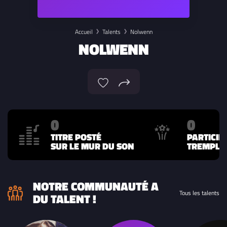
Accueil
Talents
Nolwenn
NOLWENN
0
0
TITRE POSTÉ
PARTICIP
SUR LE MUR DU SON
TREMPLIN
NOTRE COMMUNAUTÉ A
Tous les talents
DU TALENT !