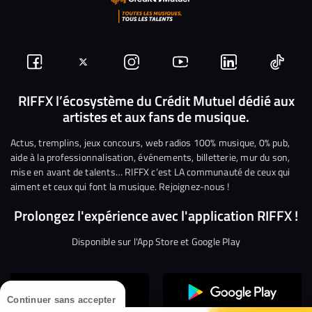
Suivez-
Suivez-
Nous
Nous
Nous
Nous
nous
nous
rejoindre
rejoindre
rejoindre
rejoi
RIFFX l’écosystème du Crédit Mutuel dédié aux
artistes et aux fans de musique.
sur
sur
sur
sur
sur
sur
Facebook
Twitter
Instagram
YouTube
Linkedin
Tikto
Actus, tremplins, jeux concours, web radios 100% musique, 0% pub,
aide à la professionnalisation, événements, billetterie, mur du son,
mise en avant de talents… RIFFX c’est LA communauté de ceux qui
aiment et ceux qui font la musique. Rejoignez-nous !
Prolongez l'expérience avec l'application RIFFX !
Disponible sur l'App Store et Google Play
Continuer sans accepter