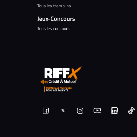
Tous les tremplins
Jeux-Concours
Tous les concours
Suivez-
Suivez-
Nous
Nous
N
Nous
nous
rejoindre
rejoindr
nous
rejoindre
r
sur
sur
sur
sur
sur
s