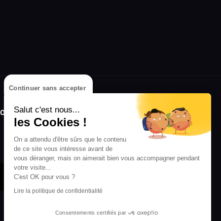
Continuer sans accepter
olongez l'expérience avec l'application
Salut c'est nous...
RIFFX !
les Cookies !
Disponible sur l'App Store et Google Play
On a attendu d'être sûrs que le contenu
de ce site vous intéresse avant de
vous déranger, mais on aimerait bien vous accompagner pendant
votre visite...
C'est OK pour vous ?
Lire la politique de confidentialité
Consentements certifiés par