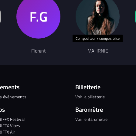
Compositeur / compositrice
Florent
MAHRNIE
nements
Billetterie
es évènements
Voir la billetterie
os
Baromètre
RIFFX Festival
Voir le Baromètre
RIFFX Vibes
RIFFX Air