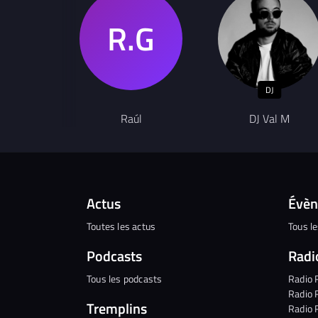
DJ
Raúl
DJ Val M
Actus
Évè
Toutes les actus
Tous l
Podcasts
Radi
Tous les podcasts
Radio 
Radio 
Tremplins
Radio 