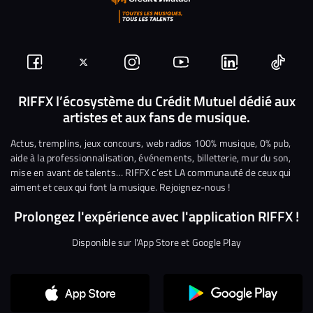
Suivez-
Suivez-
Nous
Nous
Nous
Nous
nous
nous
rejoindre
rejoindre
rejoindre
rejoi
RIFFX l’écosystème du Crédit Mutuel dédié aux
artistes et aux fans de musique.
sur
sur
sur
sur
sur
sur
Facebook
Twitter
Instagram
YouTube
Linkedin
Tikto
Actus, tremplins, jeux concours, web radios 100% musique, 0% pub,
aide à la professionnalisation, événements, billetterie, mur du son,
mise en avant de talents… RIFFX c’est LA communauté de ceux qui
aiment et ceux qui font la musique. Rejoignez-nous !
Prolongez l'expérience avec l'application RIFFX !
Disponible sur l'App Store et Google Play
Continuer sans accepter