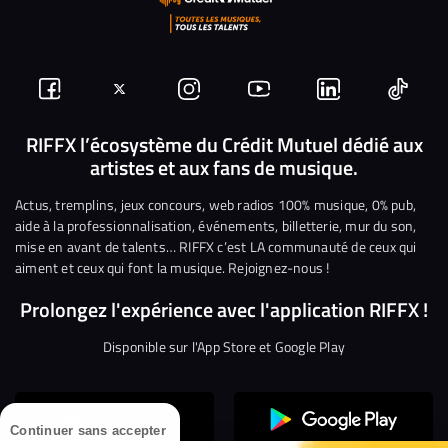
Suivez-
Suivez-
Nous
Nous
Nous
Nous
nous
nous
rejoindre
rejoindre
rejoindre
rejoi
RIFFX l’écosystème du Crédit Mutuel dédié aux
artistes et aux fans de musique.
sur
sur
sur
sur
sur
sur
Facebook
Twitter
Instagram
YouTube
Linkedin
Tikto
Actus, tremplins, jeux concours, web radios 100% musique, 0% pub,
aide à la professionnalisation, événements, billetterie, mur du son,
mise en avant de talents… RIFFX c’est LA communauté de ceux qui
aiment et ceux qui font la musique. Rejoignez-nous !
Prolongez l'expérience avec l'application RIFFX !
Disponible sur l'App Store et Google Play
Continuer sans accepter