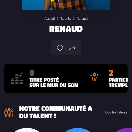
Accueil
Talents
Renaud
RENAUD
0
2
TITRE POSTÉ
PARTICIP
SUR LE MUR DU SON
TREMPLIN
NOTRE COMMUNAUTÉ A
Tous les talents
DU TALENT !