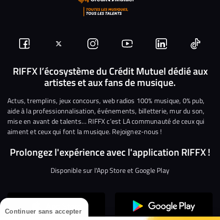
Suivez-
Suivez-
Nous
Nous
Nous
Nous
nous
nous
rejoindre
rejoindre
rejoindre
rejoi
RIFFX l’écosystème du Crédit Mutuel dédié aux
artistes et aux fans de musique.
sur
sur
sur
sur
sur
sur
Facebook
Twitter
Instagram
YouTube
Linkedin
Tikto
Actus, tremplins, jeux concours, web radios 100% musique, 0% pub,
aide à la professionnalisation, événements, billetterie, mur du son,
mise en avant de talents… RIFFX c’est LA communauté de ceux qui
aiment et ceux qui font la musique. Rejoignez-nous !
Prolongez l'expérience avec l'application RIFFX !
Disponible sur l'App Store et Google Play
Continuer sans accepter