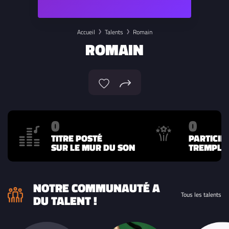
Accueil
Talents
Romain
ROMAIN
0
0
TITRE POSTÉ
PARTICIP
SUR LE MUR DU SON
TREMPLIN
NOTRE COMMUNAUTÉ A
Tous les talents
DU TALENT !