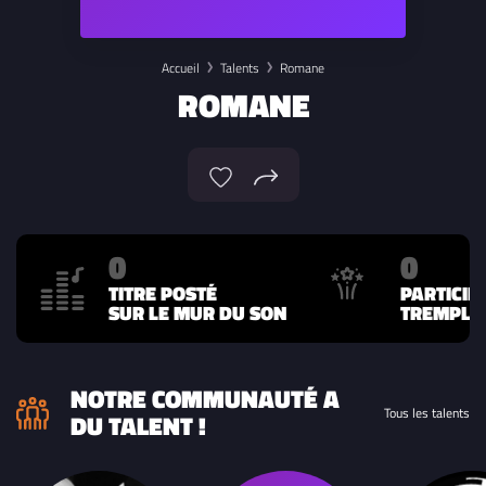
Accueil
Talents
Romane
ROMANE
0
0
TITRE POSTÉ
PARTICIP
SUR LE MUR DU SON
TREMPLIN
NOTRE COMMUNAUTÉ A
Tous les talents
DU TALENT !