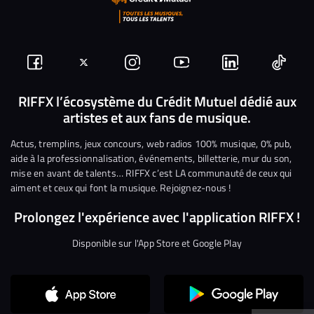
Suivez-
Suivez-
Nous
Nous
Nous
Nous
nous
nous
rejoindre
rejoindre
rejoindre
rejoi
RIFFX l’écosystème du Crédit Mutuel dédié aux
artistes et aux fans de musique.
sur
sur
sur
sur
sur
sur
Facebook
Twitter
Instagram
YouTube
Linkedin
Tikto
Actus, tremplins, jeux concours, web radios 100% musique, 0% pub,
aide à la professionnalisation, événements, billetterie, mur du son,
mise en avant de talents… RIFFX c’est LA communauté de ceux qui
aiment et ceux qui font la musique. Rejoignez-nous !
Prolongez l'expérience avec l'application RIFFX !
Disponible sur l'App Store et Google Play
Continuer sans accepter