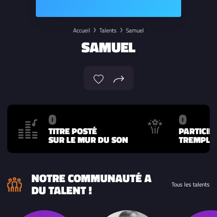
Accueil
Talents
Samuel
SAMUEL
0
0
TITRE POSTÉ
PARTICIP
SUR LE MUR DU SON
TREMPLIN
NOTRE COMMUNAUTÉ A
Tous les talents
DU TALENT !