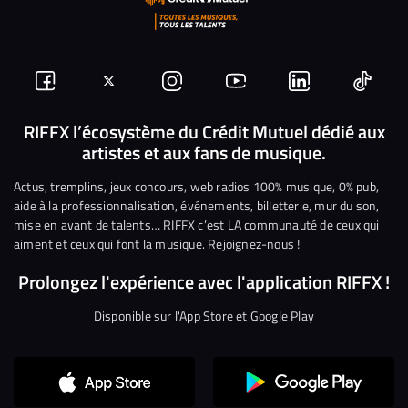
Suivez-
Suivez-
Nous
Nous
Nous
Nous
nous
nous
rejoindre
rejoindre
rejoindre
rejoi
RIFFX l’écosystème du Crédit Mutuel dédié aux
artistes et aux fans de musique.
sur
sur
sur
sur
sur
sur
Facebook
Twitter
Instagram
YouTube
Linkedin
Tikto
Actus, tremplins, jeux concours, web radios 100% musique, 0% pub,
aide à la professionnalisation, événements, billetterie, mur du son,
mise en avant de talents… RIFFX c’est LA communauté de ceux qui
aiment et ceux qui font la musique. Rejoignez-nous !
Prolongez l'expérience avec l'application RIFFX !
Disponible sur l'App Store et Google Play
Continuer sans accepter