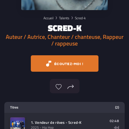
Accueil
Talents
Scred-k
SCRED-K
Auteur / Autrice, Chanteur / chanteuse, Rappeur
/ rappeuse
ÉCOUTEZ-MOI !
Lecteur multimedia
Titres
(2)
Sélectionnez dans la playlist un
contenu à lire (audio/video)
02:48
1. Vendeur de rêves - Scred-K
2025
- Hip Hop