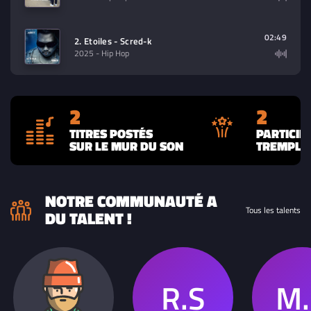
02:49
2. Etoiles - Scred-k
2025
- Hip Hop
2
2
TITRES POSTÉS
PARTICIP
SUR LE MUR DU SON
TREMPLIN
NOTRE COMMUNAUTÉ A
Tous les talents
DU TALENT !