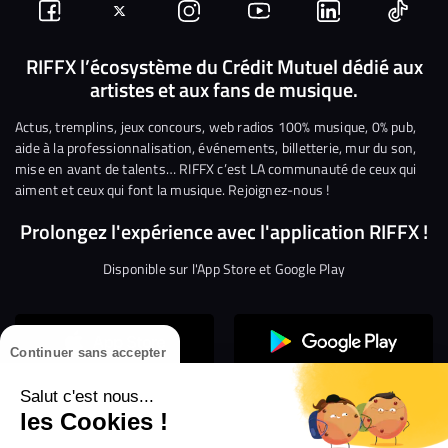
Suivez-
Suivez-
Nous
Nous
Nous
Nous
nous
nous
rejoindre
rejoindre
rejoindre
rejoi
RIFFX l’écosystème du Crédit Mutuel dédié aux
artistes et aux fans de musique.
sur
sur
sur
sur
sur
sur
Facebook
Twitter
Instagram
YouTube
Linkedin
Tikto
Actus, tremplins, jeux concours, web radios 100% musique, 0% pub,
aide à la professionnalisation, événements, billetterie, mur du son,
mise en avant de talents… RIFFX c’est LA communauté de ceux qui
aiment et ceux qui font la musique. Rejoignez-nous !
Prolongez l'expérience avec l'application RIFFX !
Disponible sur l'App Store et Google Play
Continuer sans accepter
Salut c'est nous...
les Cookies !