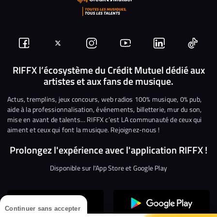
Suivez-
Suivez-
Nous
Nous
Nous
Nous
nous
nous
rejoindre
rejoindre
rejoindre
rejoi
RIFFX l’écosystème du Crédit Mutuel dédié aux
artistes et aux fans de musique.
sur
sur
sur
sur
sur
sur
Facebook
Twitter
Instagram
YouTube
Linkedin
Tikto
Actus, tremplins, jeux concours, web radios 100% musique, 0% pub,
aide à la professionnalisation, événements, billetterie, mur du son,
mise en avant de talents… RIFFX c’est LA communauté de ceux qui
aiment et ceux qui font la musique. Rejoignez-nous !
Prolongez l'expérience avec l'application RIFFX !
Disponible sur l'App Store et Google Play
Continuer sans accepter