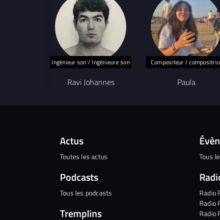
Ingénieur son / Ingénieure son
Compositeur / compositric
Ravi Johannes
Paula
Actus
Évè
Toutes les actus
Tous l
Podcasts
Radi
Tous les podcasts
Radio 
Radio 
Tremplins
Radio 