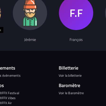
e
Jérémie
François
nements
Billetterie
es évènements
Voir la billetterie
os
Baromètre
RIFFX Festival
Voir le Baromètre
RIFFX Vibes
RIFFX Air